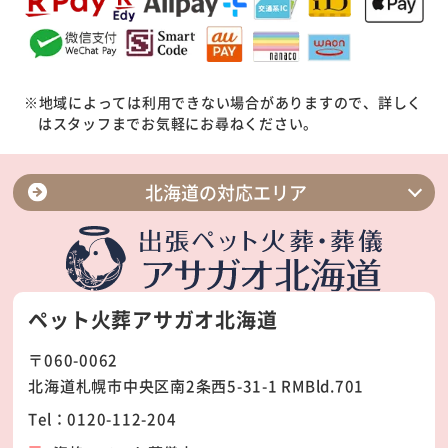
※地域によっては利用できない場合がありますので、詳しく
はスタッフまでお気軽にお尋ねください。
北海道の対応エリア
札幌市北区
札幌市東区
札幌市中央区
札幌市豊平区
ペット火葬アサガオ北海道
札幌市西区
札幌市白石区
〒060-0062
札幌市南区
札幌市手稲区
北海道札幌市中央区南2条西5-31-1 RMBld.701
札幌市厚別区
札幌市清田区
Tel：0120-112-204
石狩市
江別市