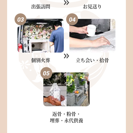
出張訪問
お見送り
個別火葬
立ち会い・
拾骨
返骨・粉骨・
埋葬・永代供養