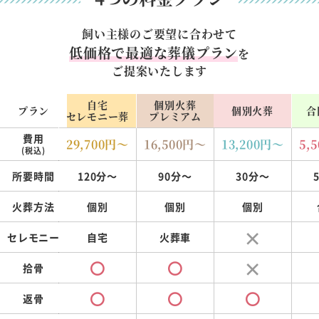
飼い主様のご要望に合わせて
低価格で最適な葬儀プラン
を
ご提案いたします
自宅
個別火葬
プラン
個別火葬
合
セレモニー葬
プレミアム
費用
29,700
円～
16,500
円～
13,200
円～
5,5
(税込)
所要時間
120分～
90分～
30分～
火葬方法
個別
個別
個別
セレモニー
自宅
火葬車
拾骨
返骨