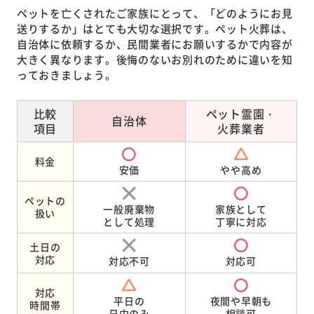
ペットを亡くされたご家族にとって、「どのようにお見
送りするか」はとても大切な選択です。ペット火葬は、
自治体に依頼するか、民間業者にお願いするかで内容が
大きく異なります。後悔のないお別れのために違いを知
っておきましょう。
比較
ペット霊園・
自治体
項目
火葬業者
料金
安価
やや高め
ペットの
一般廃棄物
家族として
扱い
として処理
丁寧に対応
土日の
対応
対応不可
対応可
対応
平日の
夜間や早朝も
時間帯
日中のみ
相談可