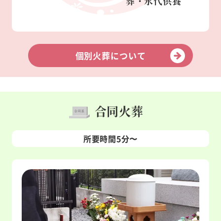
葬・永代供養
個別火葬について
合同火葬
所要時間5分〜