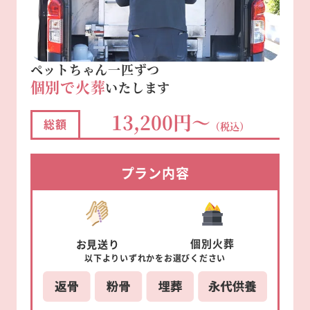
ペットちゃん一匹ずつ
個別で火葬
いたします
13,200円～
総額
（税込）
プラン内容
個別
火葬
お見送り
以下より
いずれかを
お選びください