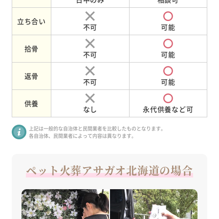
立ち合い
不可
可能
拾骨
不可
可能
返骨
不可
可能
供養
なし
永代供養など可
上記は一般的な自治体と民間業者を比較したものとなります。
各自治体、民間業者によって内容は異なります。
ペット火葬アサガオ北海道の場合