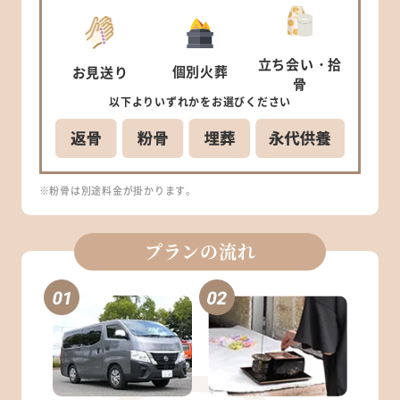
立ち会い
・拾
個別
火葬
お見送り
骨
以下より
いずれかを
お選びください
※粉骨は別途料金が掛かります。
プランの流れ