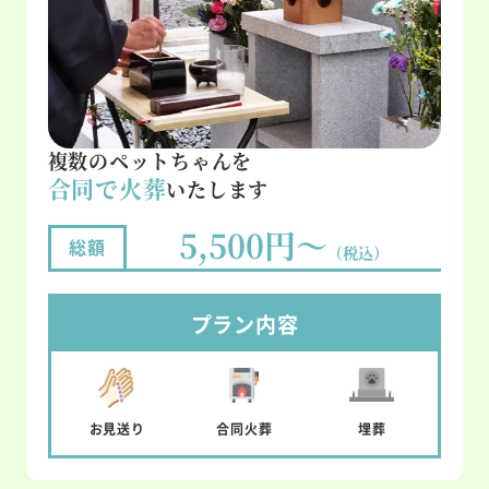
複数のペットちゃんを
合同で火葬
いたします
5,500円～
総額
（税込）
プラン内容
お見送り
合同
火葬
埋葬