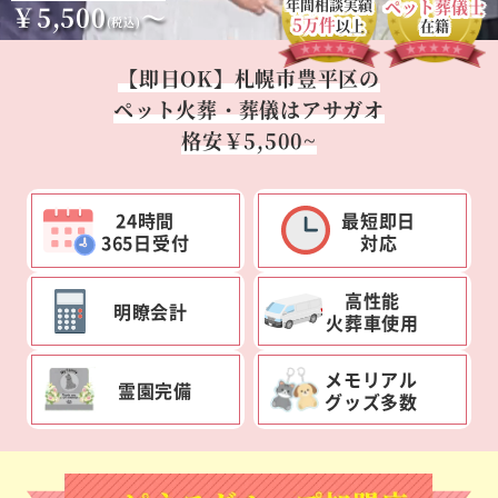
年間相談実績
ペット葬儀士
￥5,500
～
5万件
(税込)
以上
在籍
【即日OK】札幌市豊平区の
ペット火葬・葬儀はアサガオ
格安￥5,500~
24時間
最短即日
365日受付
対応
高性能
明瞭会計
火葬車使用
メモリアル
霊園完備
グッズ多数