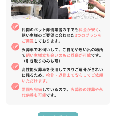
民間のペット葬儀業者の中でも
料金が安く
、
飼い主様のご要望に合わせた
3つのプランを
ご用意
しております。
火葬車でお伺いして、ご自宅や思い出の場所
で
飼い主様立ち会いのもと葬儀が可能
です。
（引き取りのみも可）
高性能火葬車を使用しておりご遺骨がきれい
に残るため、
拾骨・返骨まで安心してご依頼
いただけます。
霊園も完備
しているので、
火葬後の埋葬や永
代供養も可能
です。