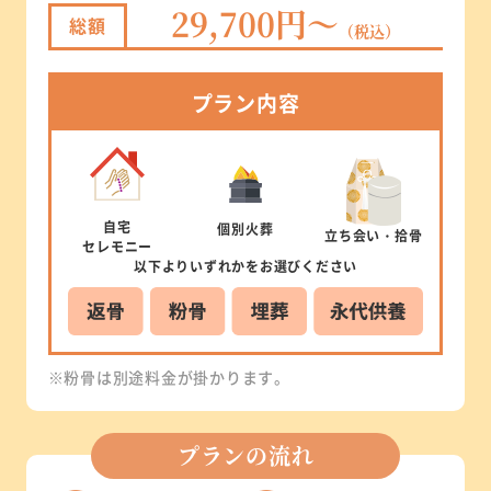
29,700円～
総額
（税込）
プラン
内容
自宅
個別
火葬
立ち会い
・拾骨
セレモニー
以下より
いずれかを
お選びください
※粉骨は別途料金が掛かります。
プランの流れ